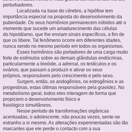
perturbadores.
Localizada na base do cérebro, a hipófise tem
importância especial na
proposta do desenvolvimento da
puberdade. Os seus hormônios permanecem
inibidos até o
momento que sucede um amadurecimento das células
do
hipotálamo, que lhe enviam sinais específicos, a fim de
que os libere. Tal
fenômeno ocorre em diferentes idades,
nunca sendo no mesmo período em
todos os organismos.
Esses hormônios são portadores de uma carga muito
forte de estímulos
sobre as demais glândulas endócrinas,
particularmente a tireóide, a adrenal, os
testículos e os
ovários, que passam a produzir e ativar os seus
próprios,
responsáveis pelo crescimento e pelo sexo.
Surgem, então, os andogênios, os estrogênios e as
progestinas, estas
últimas responsáveis pela gravidez. No
metabolismo geral, todos eles
interagem de forma que
propiciem o desenvolvimento físico e
fisiológico
simultâneos.
Nesse período de transformações orgânicas
acentuadas, o adolescente,
não poucas vezes, sente-se
estranho a si mesmo. As alterações
experimentadas são tão
marcantes que ele perde o contacto com a sua