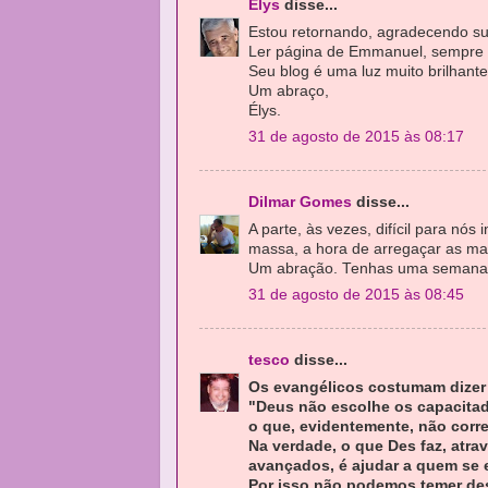
Élys
disse...
Estou retornando, agradecendo sua
Ler página de Emmanuel, sempre 
Seu blog é uma luz muito brilhante
Um abraço,
Élys.
31 de agosto de 2015 às 08:17
Dilmar Gomes
disse...
A parte, às vezes, difícil para nó
massa, a hora de arregaçar as ma
Um abração. Tenhas uma semana
31 de agosto de 2015 às 08:45
tesco
disse...
Os evangélicos costumam dizer
"Deus não escolhe os capacitad
o que, evidentemente, não corr
Na verdade, o que Des faz, atra
avançados, é ajudar a quem se 
Por isso não podemos temer des