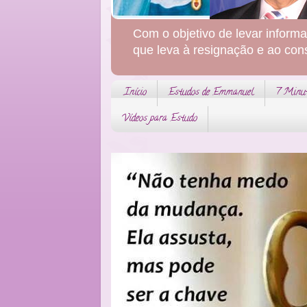
Com o objetivo de levar informa
que leva à resignação e ao con
Início
Estudos de Emmanuel
7 Minu
Vídeos para Estudo