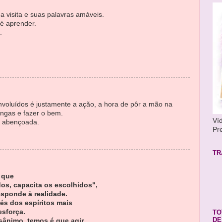
 visita e suas palavras amáveis.
é aprender.
.
s involuídos é justamente a ação, a hora de pôr a mão na
ngas e fazer o bem.
Ví
 abençoada.
Pre
TR
 que
os, capacita os escolhidos",
esponde à realidade.
vés dos espíritos mais
esforça.
TO
DE
ânimo, temos é que agir.