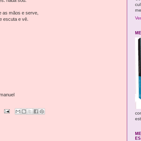
es: nada sou.
cul
me
e as mãos e serve,
Ve
e escuta e vê.
ME
mmanuel
co
es
ME
ES