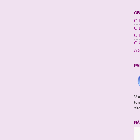
OB
O L
O 
O 
O 
A 
PA
Vo
te
sit
RÁ