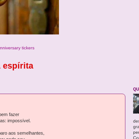
ta
QU
bem fazer
as: impossível.
des
gr
pe
aro aos semelhantes,
Co