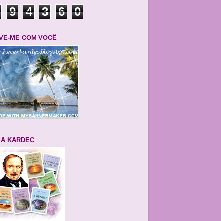
9
4
3
6
0
VE-ME COM VOCÊ
IA KARDEC