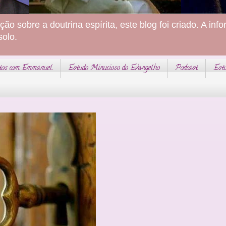
ção sobre a doutrina espírita, este blog foi criado. A in
solo.
tos com Emmanuel
Estudo Minucioso do Evangelho
Podcast
Estu