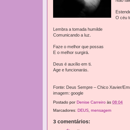
Não fal
Estend
O céu t
Lembra a tomada humilde
Comunicando a luz.
Faze o melhor que possas
E o melhor surgirá.
Deus é auxílio em ti.
Age e funcionarás.
Fonte: Deus Sempre – Chico Xavier/E
imagem: google
Postado por
Denise Carreiro
às
08:04
Marcadores:
DEUS
,
mensagem
3 comentários: