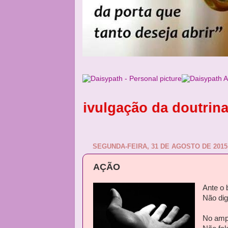
de divulgação da doutrina espíri
SEGUNDA-FEIRA, 31 DE AGOSTO DE 2015
AÇÃO
Ante o 
Não dig
No amp